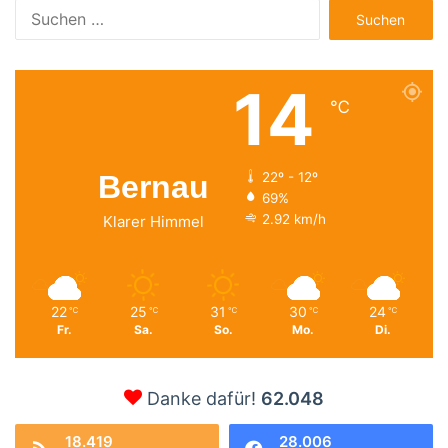
Suchen
nach:
14
℃
Bernau
22º - 12º
69%
2.92 km/h
Klarer Himmel
22
25
31
30
24
℃
℃
℃
℃
℃
Fr.
Sa.
So.
Mo.
Di.
Danke dafür!
62.048
18.419
28.006