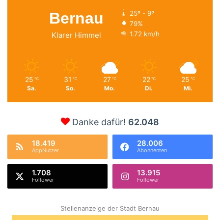
Bernau
25º - 9º
79%
1.72 km/h
Klarer Himmel
25
31
27
22
25
℃
℃
℃
℃
℃
Sa.
So.
Mo.
Di.
Mi.
Danke dafür!
62.048
18.419
28.006
AppNutzer
Abonnenten
1.708
13.915
Follower
Follower
Stellenanzeige der Stadt Bernau