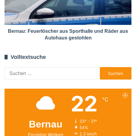
Bernau: Feuerlöscher aus Sporthalle und Räder aus
Autohaus gestohlen
Volltextsuche
Suchen
nach:
22
℃
Bernau
23º - 21º
54%
2.3 km/h
Einzelne Wolken