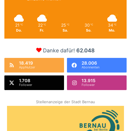
21
22
25
30
34
℃
℃
℃
℃
℃
Do.
Fr.
Sa.
So.
Mo.
Danke dafür!
62.048
18.419
28.006
AppNutzer
Abonnenten
1.708
13.915
Follower
Follower
Stellenanzeige der Stadt Bernau