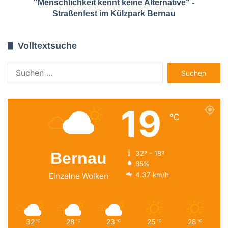
"Menschlichkeit kennt keine Alternative“ -
Straßenfest im Külzpark Bernau
Volltextsuche
Suchen
nach:
19
℃
Bernau
32º - 18º
65%
4.37 km/h
Einzelne Wolken
32
28
23
25
28
℃
℃
℃
℃
℃