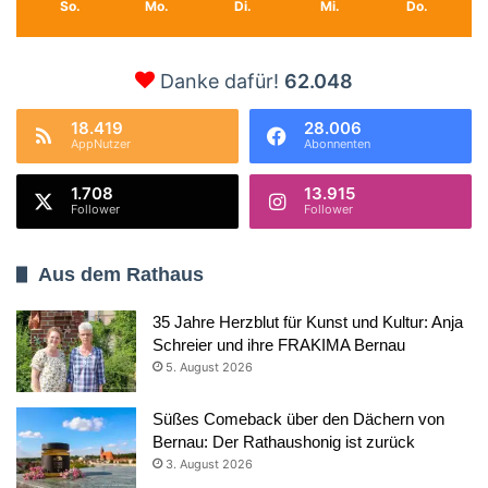
So.
Mo.
Di.
Mi.
Do.
Danke dafür!
62.048
18.419
28.006
AppNutzer
Abonnenten
1.708
13.915
Follower
Follower
Aus dem Rathaus
35 Jahre Herzblut für Kunst und Kultur: Anja
Schreier und ihre FRAKIMA Bernau
5. August 2026
Süßes Comeback über den Dächern von
Bernau: Der Rathaushonig ist zurück
3. August 2026