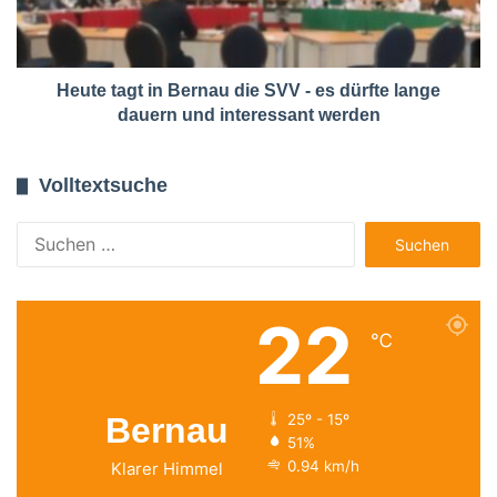
Heute tagt in Bernau die SVV - es dürfte lange
dauern und interessant werden
Volltextsuche
Suchen
nach:
22
℃
Bernau
25º - 15º
51%
0.94 km/h
Klarer Himmel