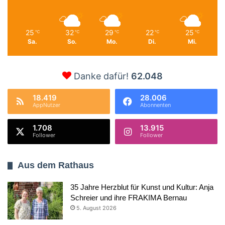
25
32
29
22
25
℃
℃
℃
℃
℃
Sa.
So.
Mo.
Di.
Mi.
Danke dafür!
62.048
18.419
28.006
AppNutzer
Abonnenten
1.708
13.915
Follower
Follower
Aus dem Rathaus
35 Jahre Herzblut für Kunst und Kultur: Anja
Schreier und ihre FRAKIMA Bernau
5. August 2026