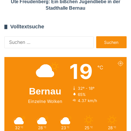
Ute Freudenberg: Ein bißchen Jugendliebe in der
Stadthalle Bernau
Volltextsuche
Suchen
nach:
19
℃
Bernau
32º - 18º
65%
4.37 km/h
Einzelne Wolken
32
28
23
25
28
℃
℃
℃
℃
℃