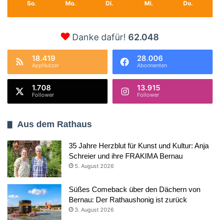
So.
Mo.
Di.
Mi.
Do.
Danke dafür!
62.048
18.419
28.006
AppNutzer
Abonnenten
1.708
13.915
Follower
Follower
Aus dem Rathaus
35 Jahre Herzblut für Kunst und Kultur: Anja
Schreier und ihre FRAKIMA Bernau
5. August 2026
Süßes Comeback über den Dächern von
Bernau: Der Rathaushonig ist zurück
3. August 2026