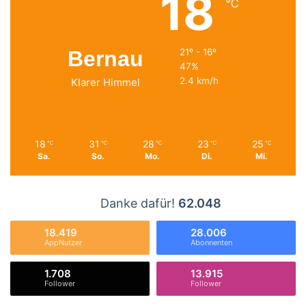
18
℃
Bernau
21º - 16º
47%
2.4 km/h
Klarer Himmel
18
31
28
23
25
℃
℃
℃
℃
℃
Sa.
So.
Mo.
Di.
Mi.
Danke dafür!
62.048
18.419
28.006
AppNutzer
Abonnenten
1.708
13.915
Follower
Follower