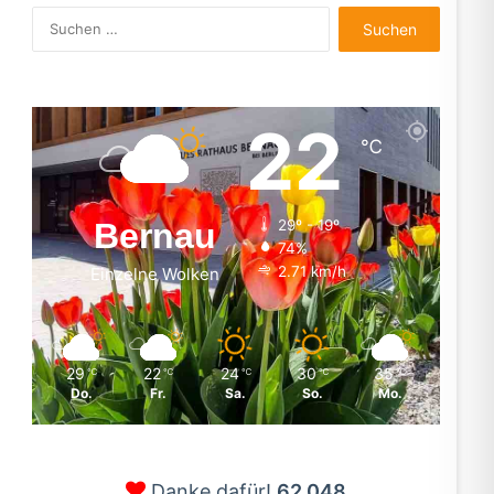
Suchen
nach:
22
℃
Bernau
29º - 19º
74%
2.71 km/h
Einzelne Wolken
29
22
24
30
35
℃
℃
℃
℃
℃
Do.
Fr.
Sa.
So.
Mo.
Danke dafür!
62.048