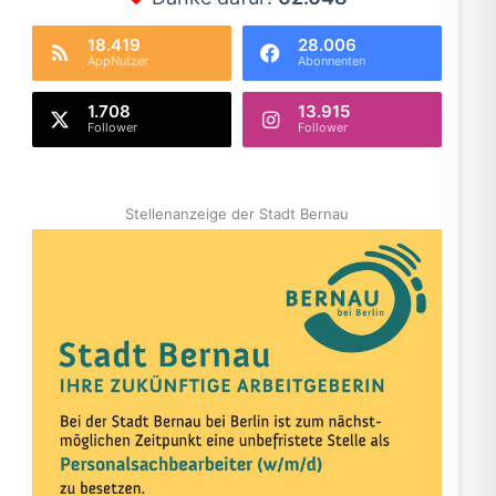
18.419
28.006
AppNutzer
Abonnenten
1.708
13.915
Follower
Follower
Stellenanzeige der Stadt Bernau