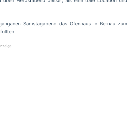
üben Herbstabend besser, als eine tolle Location und
rganganen Samstagabend das Ofenhaus in Bernau zum
füllten.
nzeige