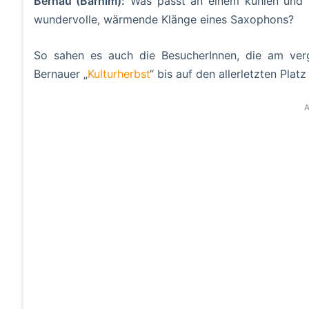
Bernau (Barnim):
Was passt an einem kühlen und tr
wundervolle, wärmende Klänge eines Saxophons?
So sahen es auch die BesucherInnen, die am ve
Bernauer „
Kulturherbst
“ bis auf den allerletzten Platz 
A