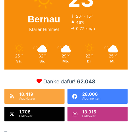
Bernau
26º - 15º
46%
0.77 km/h
Klarer Himmel
25
32
29
22
25
℃
℃
℃
℃
℃
Sa.
So.
Mo.
Di.
Mi.
Danke dafür!
62.048
18.419
28.006
AppNutzer
Abonnenten
1.708
13.915
Follower
Follower