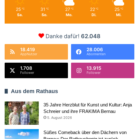
25
31
27
22
25
℃
℃
℃
℃
℃
Sa.
So.
Mo.
Di.
Mi.
Danke dafür!
62.048
18.419
28.006
AppNutzer
Abonnenten
1.708
13.915
Follower
Follower
Aus dem Rathaus
35 Jahre Herzblut für Kunst und Kultur: Anja
Schreier und ihre FRAKIMA Bernau
5. August 2026
Süßes Comeback über den Dächern von
Bernau: Der Rathaushonig ist zurück