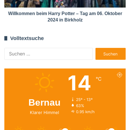
Willkommen beim Harry Potter – Tag am 06. Oktober
2024 in Birkholz
Volltextsuche
Suchen
nach:
14
℃
Bernau
25º - 13º
63%
0.95 km/h
Klarer Himmel