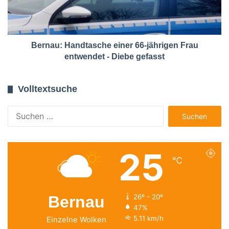
Bernau: Handtasche einer 66-jährigen Frau
entwendet - Diebe gefasst
Volltextsuche
Suchen
nach:
25
℃
Bernau
26º - 20º
47%
5.11 km/h
Einzelne Wolken