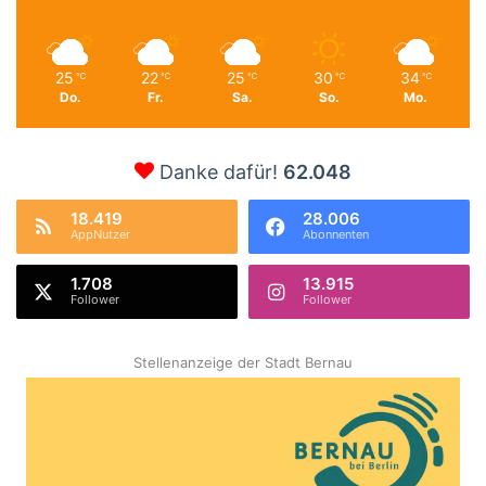
25
22
25
30
34
℃
℃
℃
℃
℃
Do.
Fr.
Sa.
So.
Mo.
Danke dafür!
62.048
18.419
28.006
AppNutzer
Abonnenten
1.708
13.915
Follower
Follower
Stellenanzeige der Stadt Bernau