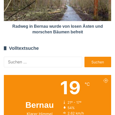
Radweg in Bernau wurde von losen Ästen und
morschen Bäumen befreit
Volltextsuche
Suchen
nach:
19
℃
Bernau
21º - 17º
54%
2.62 km/h
Klarer Himmel