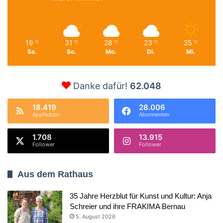
19
31
28
23
25
℃
℃
℃
℃
℃
Sa.
So.
Mo.
Di.
Mi.
Danke dafür!
62.048
18.419
28.006
AppNutzer
Abonnenten
1.708
13.915
Follower
Follower
Aus dem Rathaus
35 Jahre Herzblut für Kunst und Kultur: Anja
Schreier und ihre FRAKIMA Bernau
5. August 2026