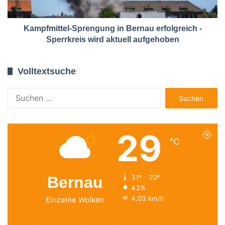
Kampfmittel-Sprengung in Bernau erfolgreich -
Sperrkreis wird aktuell aufgehoben
Volltextsuche
Suchen
nach:
29
℃
Bernau
31º - 20º
43%
4.03 km/h
Einzelne Wolken