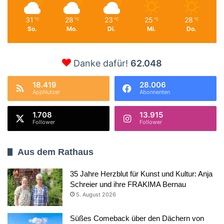
31
28
23
25
28
℃
℃
℃
℃
℃
So.
Mo.
Di.
Mi.
Do.
Danke dafür!
62.048
18.419
28.006
AppNutzer
Abonnenten
1.708
13.915
Follower
Follower
Aus dem Rathaus
35 Jahre Herzblut für Kunst und Kultur: Anja
Schreier und ihre FRAKIMA Bernau
5. August 2026
Süßes Comeback über den Dächern von