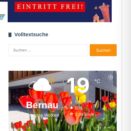
Volltextsuche
Suchen
nach:
19
℃
Bernau
19º - 14º
60%
3.09 km/h
Einzelne Wolken