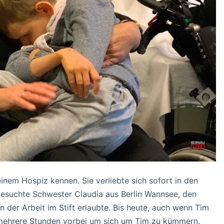
inem Hospiz kennen. Sie verliebte sich sofort in den
 besuchte Schwester Claudia aus Berlin Wannsee, den
 der Arbeit im Stift erlaubte. Bis heute, auch wenn Tim
r mehrere Stunden vorbei um sich um Tim zu kümmern.