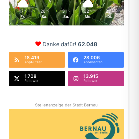
17
26
31
32
23
℃
℃
℃
℃
℃
Fr.
Sa.
So.
Mo.
Di.
Danke dafür!
62.048
18.419
28.006
AppNutzer
Abonnenten
1.708
13.915
Follower
Follower
Stellenanzeige der Stadt Bernau