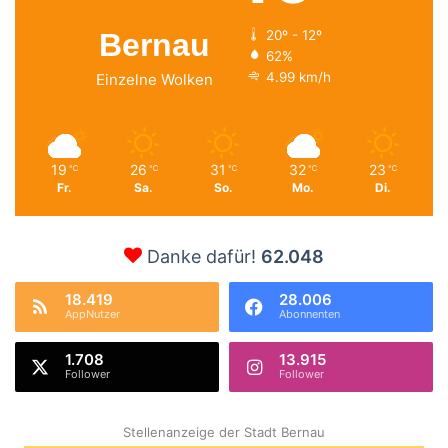
Bernau
20º - 12º
62%
4.99 km/h
Einzelne Wolken
19
26
31
32
23
℃
℃
℃
℃
℃
Fr.
Sa.
So.
Mo.
Di.
Danke dafür!
62.048
18.419
28.006
AppNutzer
Abonnenten
1.708
13.915
Follower
Follower
Stellenanzeige der Stadt Bernau