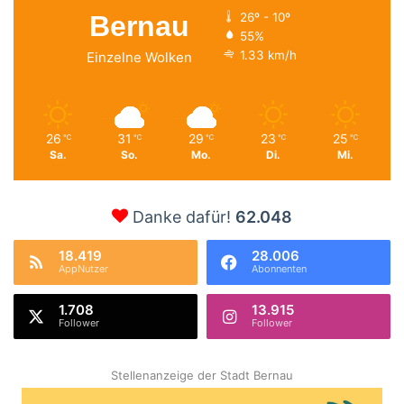
Bernau
26º - 10º
55%
1.33 km/h
Einzelne Wolken
26
31
29
23
25
℃
℃
℃
℃
℃
Sa.
So.
Mo.
Di.
Mi.
Danke dafür!
62.048
18.419
28.006
AppNutzer
Abonnenten
1.708
13.915
Follower
Follower
Stellenanzeige der Stadt Bernau