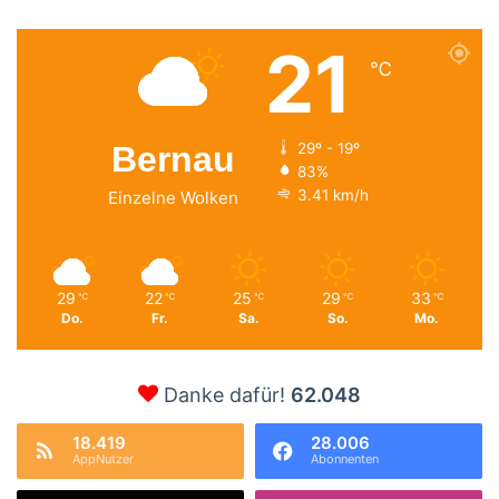
21
℃
Bernau
29º - 19º
83%
3.41 km/h
Einzelne Wolken
29
22
25
29
33
℃
℃
℃
℃
℃
Do.
Fr.
Sa.
So.
Mo.
Danke dafür!
62.048
18.419
28.006
AppNutzer
Abonnenten