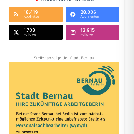
18.419
28.006
AppNutzer
Abonnenten
1.708
13.915
Follower
Follower
Stellenanzeige der Stadt Bernau