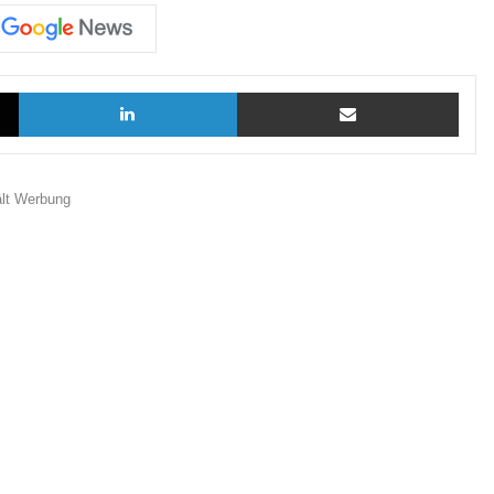
X
LinkedIn
Teilen via E-Mail
ält Werbung