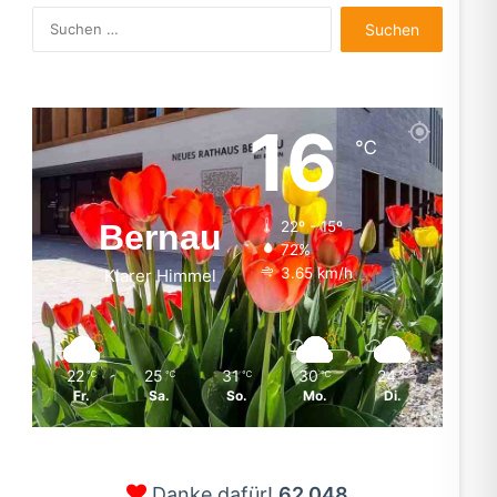
Suchen
nach:
16
℃
Bernau
22º - 15º
72%
3.65 km/h
Klarer Himmel
22
25
31
30
24
℃
℃
℃
℃
℃
Fr.
Sa.
So.
Mo.
Di.
Danke dafür!
62.048