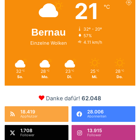
21
℃
Bernau
32º - 20º
57%
4.11 km/h
Einzelne Wolken
32
28
23
25
28
℃
℃
℃
℃
℃
So.
Mo.
Di.
Mi.
Do.
Danke dafür!
62.048
18.419
28.006
AppNutzer
Abonnenten
1.708
13.915
Follower
Follower