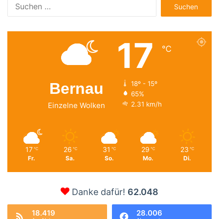
Suchen
nach:
17
℃
Bernau
18º - 15º
65%
2.31 km/h
Einzelne Wolken
17
26
31
29
23
℃
℃
℃
℃
℃
Fr.
Sa.
So.
Mo.
Di.
Danke dafür!
62.048
18.419
28.006