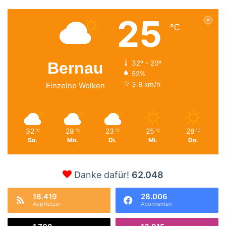
25
℃
Bernau
32º - 20º
52%
3.8 km/h
Einzelne Wolken
32
28
23
25
28
℃
℃
℃
℃
℃
So.
Mo.
Di.
Mi.
Do.
Danke dafür!
62.048
18.419
28.006
AppNutzer
Abonnenten