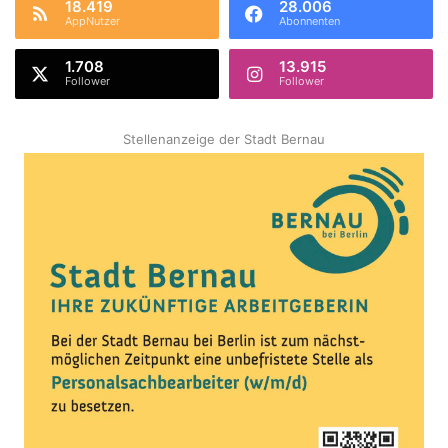
18.419
28.006
AppNutzer
Abonnenten
1.708
13.915
Follower
Follower
Stellenanzeige der Stadt Bernau