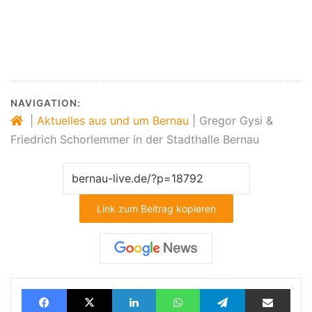
#Bernau #Stadthalle_Bernau #Gysi #Schorlemmer
#Barnim #Politik #Nachrichten
NAVIGATION:
|
Aktuelles aus und um Bernau
|
Gregor Gysi &
Friedrich Schorlemmer in der Stadthalle Bernau
Link zum Beitrag kopieren
Facebook
X
LinkedIn
WhatsApp
Telegram
Teilen via E-Mail