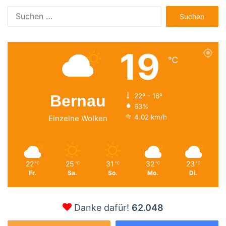
Suchen
nach:
19
℃
Bernau
22º - 16º
63%
4.02 km/h
Einzelne Wolken
22
25
31
32
23
℃
℃
℃
℃
℃
Fr.
Sa.
So.
Mo.
Di.
Danke dafür!
62.048