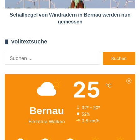
Schallpegel von Windrädern in Bernau werden nun
gemessen
Volltextsuche
Suchen
nach:
25
℃
Bernau
32º - 20º
52%
3.8 km/h
Einzelne Wolken