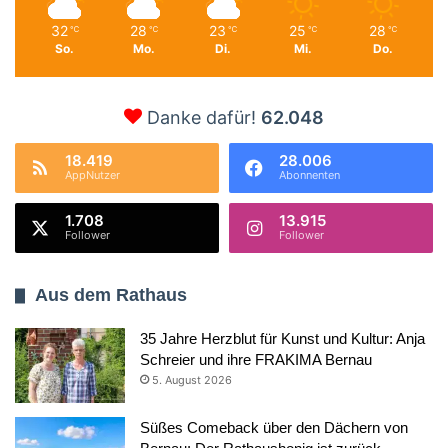
32
28
23
25
28
℃
℃
℃
℃
℃
So.
Mo.
Di.
Mi.
Do.
Danke dafür!
62.048
18.419
28.006
AppNutzer
Abonnenten
1.708
13.915
Follower
Follower
Aus dem Rathaus
35 Jahre Herzblut für Kunst und Kultur: Anja
Schreier und ihre FRAKIMA Bernau
5. August 2026
Süßes Comeback über den Dächern von