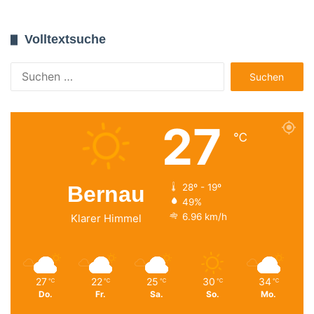
Volltextsuche
Suchen
nach:
27
℃
Bernau
28º - 19º
49%
6.96 km/h
Klarer Himmel
27
22
25
30
34
℃
℃
℃
℃
℃
Do.
Fr.
Sa.
So.
Mo.