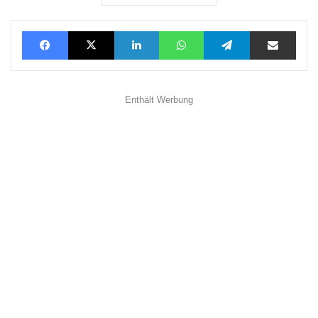
Facebook
X
LinkedIn
WhatsApp
Telegram
Teilen via E-Mail
Enthält Werbung