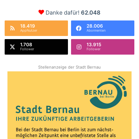
Danke dafür!
62.048
18.419
28.006
AppNutzer
Abonnenten
1.708
13.915
Follower
Follower
Stellenanzeige der Stadt Bernau