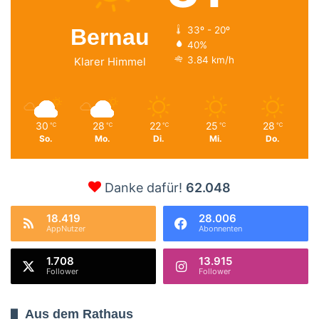
Bernau
33º - 20º
40%
3.84 km/h
Klarer Himmel
30
28
22
25
28
℃
℃
℃
℃
℃
So.
Mo.
Di.
Mi.
Do.
Danke dafür!
62.048
18.419
28.006
AppNutzer
Abonnenten
1.708
13.915
Follower
Follower
Aus dem Rathaus