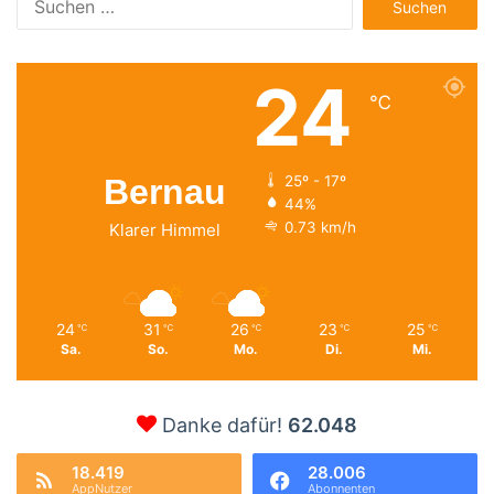
nach:
24
℃
Bernau
25º - 17º
44%
0.73 km/h
Klarer Himmel
24
31
26
23
25
℃
℃
℃
℃
℃
Sa.
So.
Mo.
Di.
Mi.
Danke dafür!
62.048
18.419
28.006
AppNutzer
Abonnenten