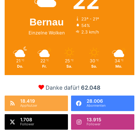
22
Bernau
23º - 21º
54%
2.3 km/h
Einzelne Wolken
21
22
25
30
34
℃
℃
℃
℃
℃
Do.
Fr.
Sa.
So.
Mo.
Danke dafür!
62.048
18.419
28.006
AppNutzer
Abonnenten
1.708
13.915
Follower
Follower