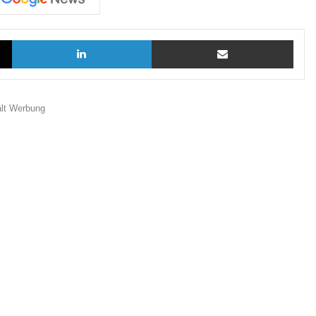
X
LinkedIn
Teilen via E-Mail
ält Werbung