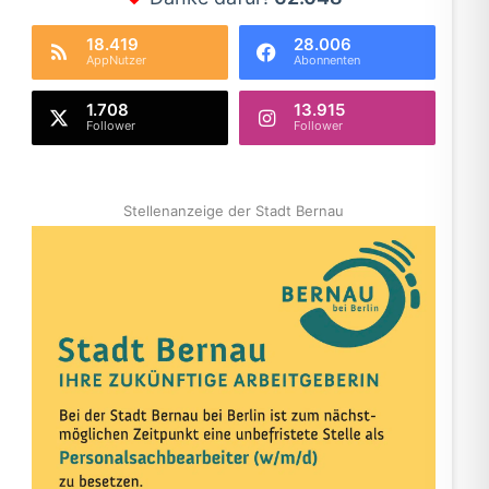
18.419
28.006
AppNutzer
Abonnenten
1.708
13.915
Follower
Follower
Stellenanzeige der Stadt Bernau