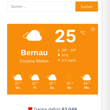
Suchen
nach:
25
℃
Bernau
26º - 20º
47%
5.11 km/h
Einzelne Wolken
25
22
25
30
34
℃
℃
℃
℃
℃
Do.
Fr.
Sa.
So.
Mo.
Danke dafür!
62.048