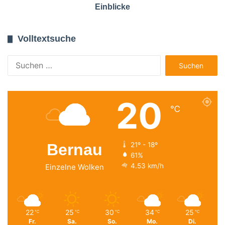
Einblicke
Volltextsuche
Suchen
nach:
20
℃
Bernau
21º - 18º
61%
4.53 km/h
Einzelne Wolken
22
25
30
34
25
℃
℃
℃
℃
℃
Fr.
Sa.
So.
Mo.
Di.