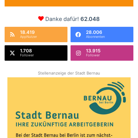
Danke dafür!
62.048
18.419
28.006
AppNutzer
Abonnenten
1.708
13.915
Follower
Follower
Stellenanzeige der Stadt Bernau