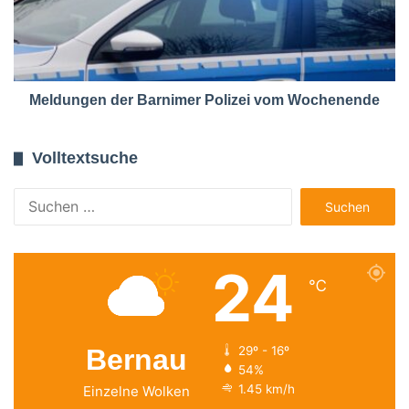
Meldungen der Barnimer Polizei vom Wochenende
Volltextsuche
Suchen
nach:
24
℃
Bernau
29º - 16º
54%
1.45 km/h
Einzelne Wolken