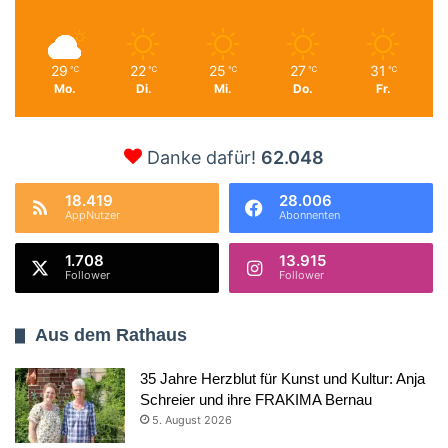
29
22
25
27
31
℃
℃
℃
℃
℃
Mo.
Di.
Mi.
Do.
Fr.
Danke dafür!
62.048
18.419
28.006
AppNutzer
Abonnenten
1.708
13.915
Follower
Follower
Aus dem Rathaus
35 Jahre Herzblut für Kunst und Kultur: Anja
Schreier und ihre FRAKIMA Bernau
5. August 2026