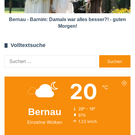
Bernau - Barnim: Damals war alles besser?! - guten
Morgen!
Volltextsuche
Suchen
nach:
20
℃
Bernau
28º - 18º
81%
1.23 km/h
Einzelne Wolken