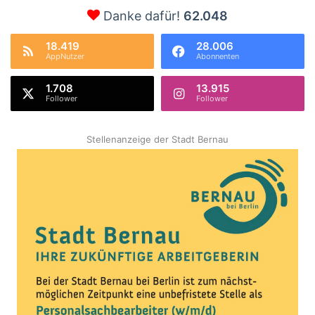
Danke dafür!
62.048
18.419
28.006
AppNutzer
Abonnenten
1.708
13.915
Follower
Follower
Stellenanzeige der Stadt Bernau