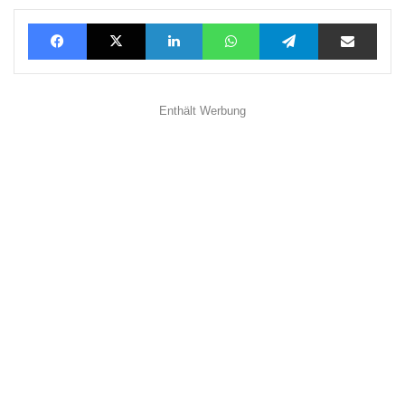
Facebook
X
LinkedIn
WhatsApp
Telegram
Teilen via E-Mail
Enthält Werbung