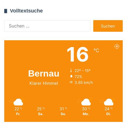
Volltextsuche
Suchen
nach:
16
℃
Bernau
22º - 15º
72%
3.65 km/h
Klarer Himmel
22
25
31
30
24
℃
℃
℃
℃
℃
Fr.
Sa.
So.
Mo.
Di.