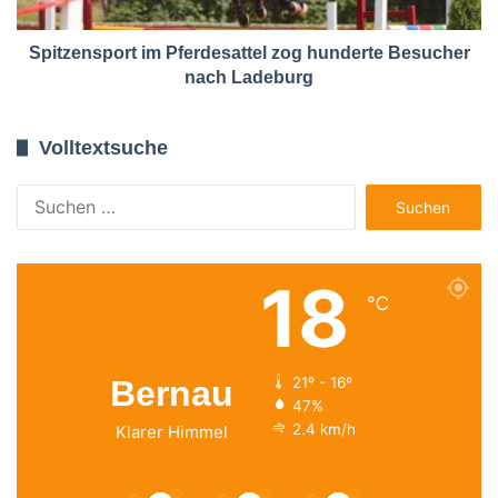
Spitzensport im Pferdesattel zog hunderte Besucher
nach Ladeburg
Volltextsuche
Suchen
nach:
18
℃
Bernau
21º - 16º
47%
2.4 km/h
Klarer Himmel