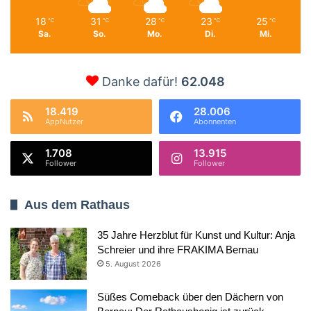
18
31
28
23
25
℃
℃
℃
℃
℃
Sa.
So.
Mo.
Di.
Mi.
Danke dafür!
62.048
18.419
28.006
AppNutzer
Abonnenten
1.708
13.915
Follower
Follower
Aus dem Rathaus
35 Jahre Herzblut für Kunst und Kultur: Anja
Schreier und ihre FRAKIMA Bernau
5. August 2026
Süßes Comeback über den Dächern von