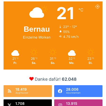
21
℃
Bernau
23º - 12º
55%
4.76 km/h
Einzelne Wolken
21
26
31
32
23
℃
℃
℃
℃
℃
Fr.
Sa.
So.
Mo.
Di.
Danke dafür!
62.048
18.419
28.006
AppNutzer
Abonnenten
1.708
13.915