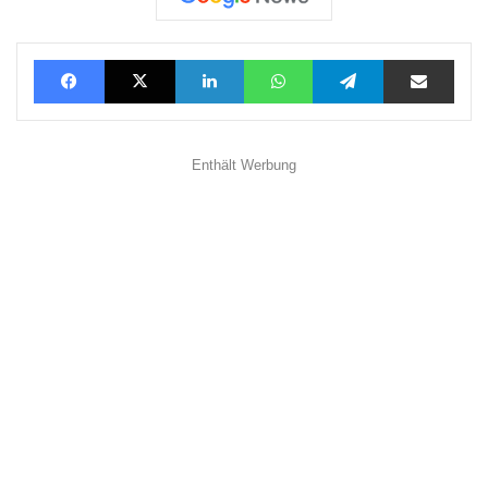
Facebook
X
LinkedIn
WhatsApp
Telegram
Teilen via E-Mail
Enthält Werbung