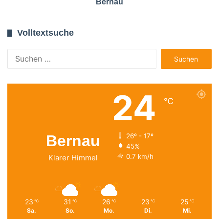
Bernau
Volltextsuche
Suchen
nach:
24
℃
Bernau
26º - 17º
45%
0.7 km/h
Klarer Himmel
23
31
26
23
25
℃
℃
℃
℃
℃
Sa.
So.
Mo.
Di.
Mi.