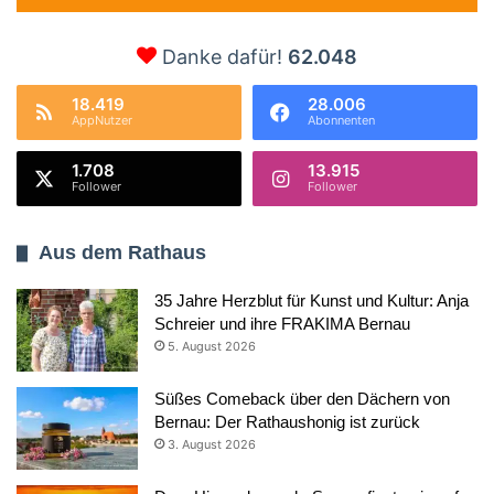
Danke dafür!
62.048
18.419
28.006
AppNutzer
Abonnenten
1.708
13.915
Follower
Follower
Aus dem Rathaus
35 Jahre Herzblut für Kunst und Kultur: Anja
Schreier und ihre FRAKIMA Bernau
5. August 2026
Süßes Comeback über den Dächern von
Bernau: Der Rathaushonig ist zurück
3. August 2026