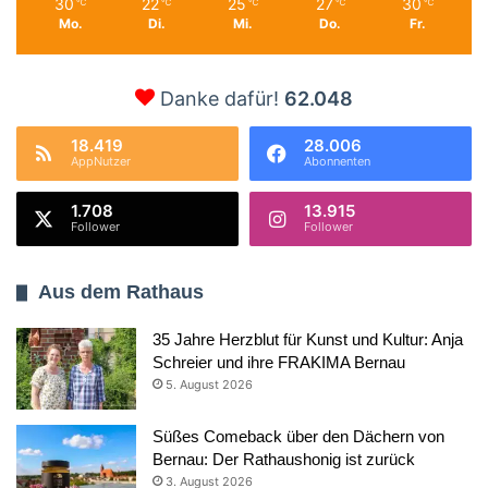
30
22
25
27
30
℃
℃
℃
℃
℃
Mo.
Di.
Mi.
Do.
Fr.
Danke dafür!
62.048
18.419
28.006
AppNutzer
Abonnenten
1.708
13.915
Follower
Follower
Aus dem Rathaus
35 Jahre Herzblut für Kunst und Kultur: Anja
Schreier und ihre FRAKIMA Bernau
5. August 2026
Süßes Comeback über den Dächern von
Bernau: Der Rathaushonig ist zurück
3. August 2026