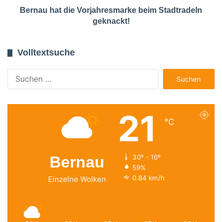
Bernau hat die Vorjahresmarke beim Stadtradeln
geknackt!
Volltextsuche
Suchen
nach:
21
℃
Bernau
30º - 16º
59%
0.84 km/h
Einzelne Wolken