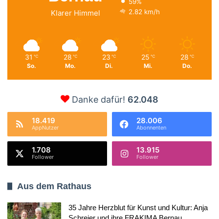
59%
2.82 km/h
Klarer Himmel
31
28
23
25
28
℃
℃
℃
℃
℃
So.
Mo.
Di.
Mi.
Do.
Danke dafür!
62.048
18.419
28.006
AppNutzer
Abonnenten
1.708
13.915
Follower
Follower
Aus dem Rathaus
35 Jahre Herzblut für Kunst und Kultur: Anja
Schreier und ihre FRAKIMA Bernau