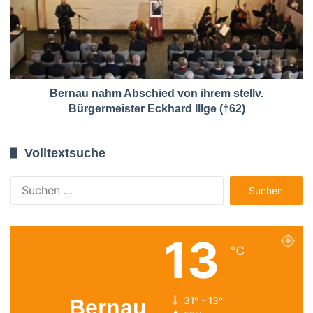
Bernau nahm Abschied von ihrem stellv.
Bürgermeister Eckhard Illge (†62)
Volltextsuche
Suchen
nach:
13
℃
Bernau
31º - 13º