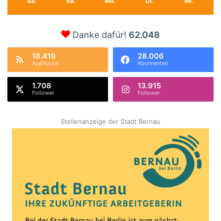
Sa.
So.
Mo.
Di.
Mi.
Danke dafür!
62.048
18.419
28.006
AppNutzer
Abonnenten
1.708
13.915
Follower
Follower
Stellenanzeige der Stadt Bernau