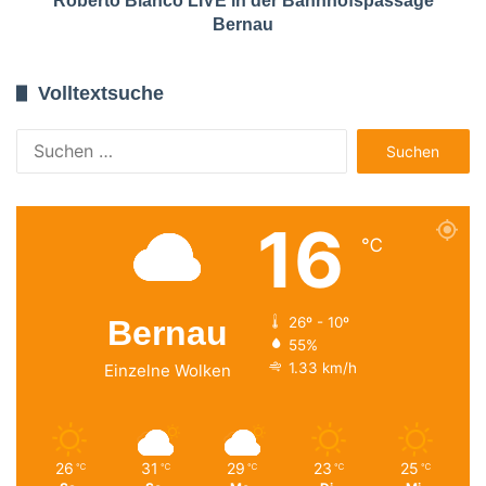
Roberto Blanco LIVE in der Bahnhofspassage
Bernau
Volltextsuche
Suchen
nach:
16
℃
Bernau
26º - 10º
55%
1.33 km/h
Einzelne Wolken
26
31
29
23
25
℃
℃
℃
℃
℃