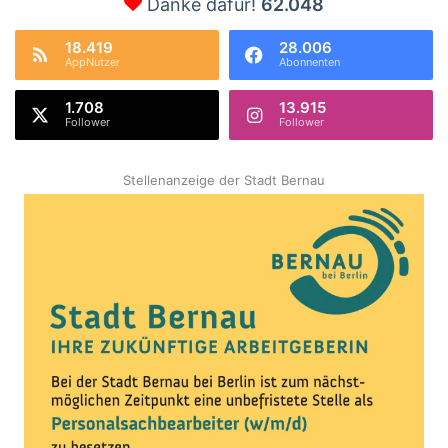
Danke dafür!
62.048
18.419
28.006
AppNutzer
Abonnenten
1.708
13.915
Follower
Follower
Stellenanzeige der Stadt Bernau