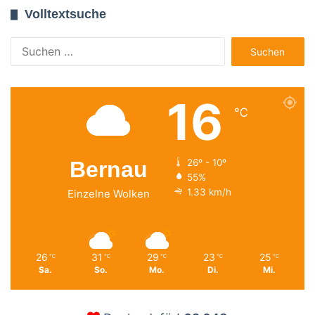
Volltextsuche
Suchen
nach:
16
℃
Bernau
26º - 10º
55%
1.33 km/h
Einzelne Wolken
26
31
29
23
25
℃
℃
℃
℃
℃
Sa.
So.
Mo.
Di.
Mi.