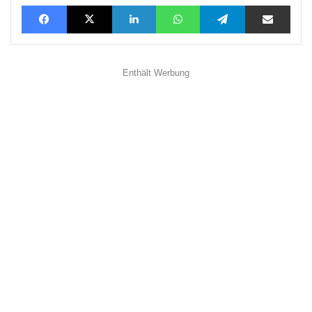
Facebook
X
LinkedIn
WhatsApp
Telegram
Teilen via E-Mail
Enthält Werbung