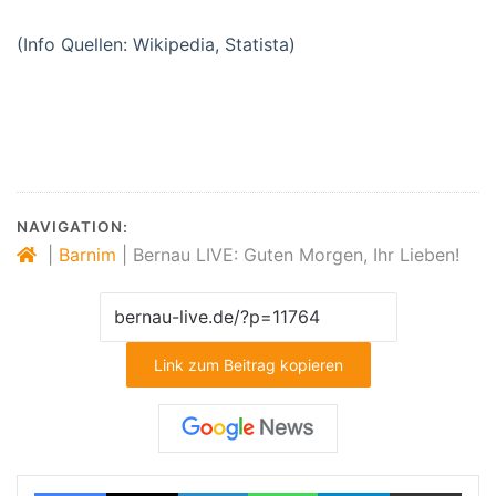
(Info Quellen: Wikipedia, Statista)
‪#‎
Bernau‬
‪#‎
Barnim‬
‪#‎
BernauLIVE‬
‪#‎
Guten_Morgen‬
‪#‎
Natur‬
‪#‎
Bernau_bei_Berlin‬
NAVIGATION:
|
Barnim
|
Bernau LIVE: Guten Morgen, Ihr Lieben!
Link zum Beitrag kopieren
Facebook
X
LinkedIn
WhatsApp
Telegram
Teilen via E-Mail