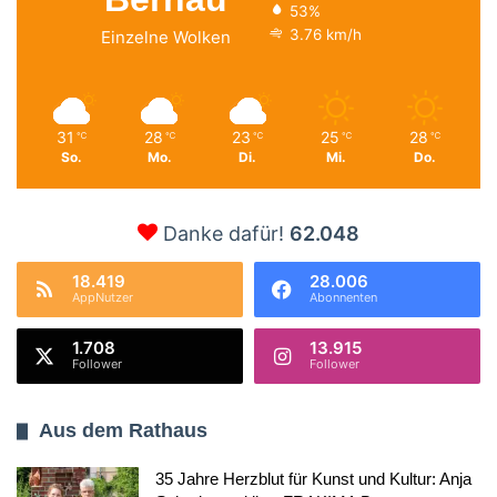
53%
3.76 km/h
Einzelne Wolken
31
28
23
25
28
℃
℃
℃
℃
℃
So.
Mo.
Di.
Mi.
Do.
Danke dafür!
62.048
18.419
28.006
AppNutzer
Abonnenten
1.708
13.915
Follower
Follower
Aus dem Rathaus
35 Jahre Herzblut für Kunst und Kultur: Anja