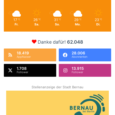
17
26
31
29
23
℃
℃
℃
℃
℃
Fr.
Sa.
So.
Mo.
Di.
Danke dafür!
62.048
18.419
28.006
AppNutzer
Abonnenten
1.708
13.915
Follower
Follower
Stellenanzeige der Stadt Bernau