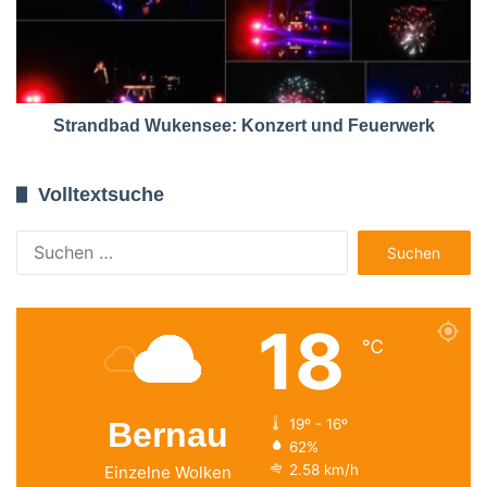
Strandbad Wukensee: Konzert und Feuerwerk
Volltextsuche
Suchen
nach:
18
℃
Bernau
19º - 16º
62%
2.58 km/h
Einzelne Wolken