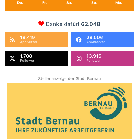
Do.
Fr.
Sa.
So.
Mo.
Danke dafür!
62.048
18.419
28.006
AppNutzer
Abonnenten
1.708
13.915
Follower
Follower
Stellenanzeige der Stadt Bernau