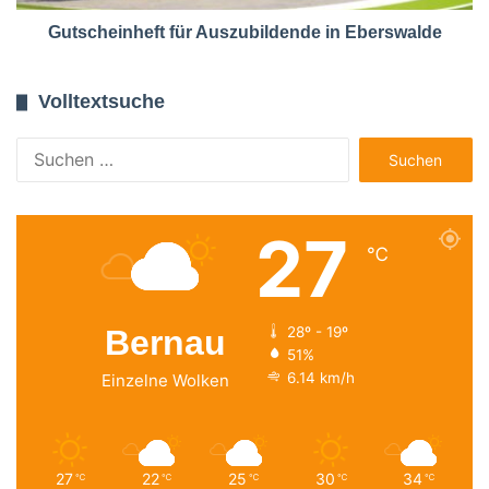
Gutscheinheft für Auszubildende in Eberswalde
Volltextsuche
Suchen
nach:
27
℃
Bernau
28º - 19º
51%
6.14 km/h
Einzelne Wolken
27
22
25
30
34
℃
℃
℃
℃
℃