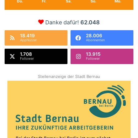
Do.
Fr.
Sa.
So.
Mo.
Danke dafür!
62.048
18.419
28.006
AppNutzer
Abonnenten
1.708
13.915
Follower
Follower
Stellenanzeige der Stadt Bernau