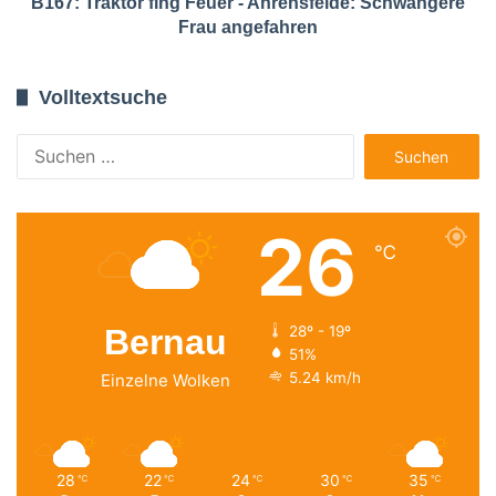
B167: Traktor fing Feuer - Ahrensfelde: Schwangere
Frau angefahren
Volltextsuche
Suchen
nach:
26
℃
Bernau
28º - 19º
51%
5.24 km/h
Einzelne Wolken
28
22
24
30
35
℃
℃
℃
℃
℃