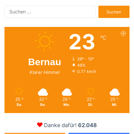
Suchen
nach:
23
℃
Bernau
26º - 15º
46%
0.77 km/h
Klarer Himmel
25
32
29
22
25
℃
℃
℃
℃
℃
Sa.
So.
Mo.
Di.
Mi.
Danke dafür!
62.048