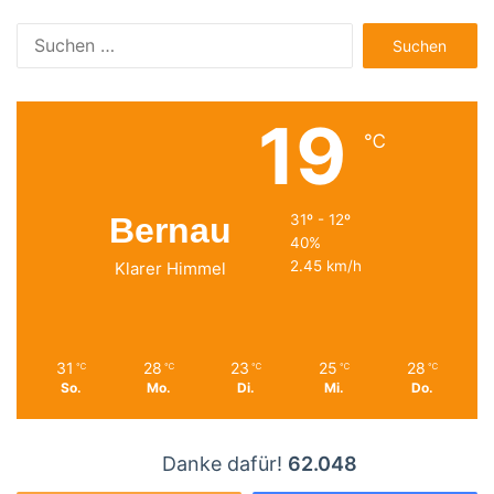
Suchen
nach:
19
℃
Bernau
31º - 12º
40%
2.45 km/h
Klarer Himmel
31
28
23
25
28
℃
℃
℃
℃
℃
So.
Mo.
Di.
Mi.
Do.
Danke dafür!
62.048