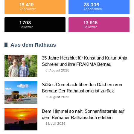
18.419
28.006
AppNutzer
Abonnenten
1.708
13.915
Follower
Follower
Aus dem Rathaus
35 Jahre Herzblut für Kunst und Kultur: Anja
Schreier und ihre FRAKIMA Bernau
5. August 2026
Süßes Comeback über den Dächern von
Bernau: Der Rathaushonig ist zurück
3. August 2026
Dem Himmel so nah: Sonnenfinsternis auf
dem Bernauer Rathausdach erleben
31. Juli 2026