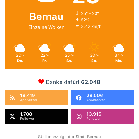
Bernau
25º - 20º
52%
3.42 km/h
Einzelne Wolken
22
22
25
30
34
℃
℃
℃
℃
℃
Do.
Fr.
Sa.
So.
Mo.
Danke dafür!
62.048
18.419
28.006
AppNutzer
Abonnenten
1.708
13.915
Follower
Follower
Stellenanzeige der Stadt Bernau