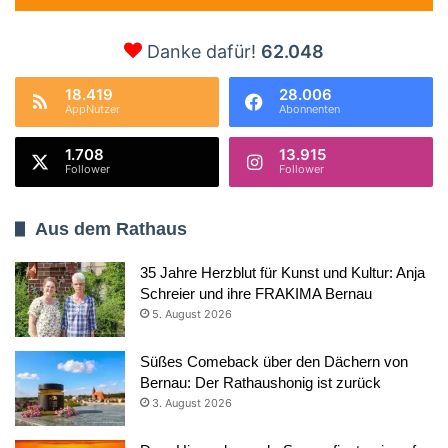
Danke dafür!
62.048
18.419
28.006
AppNutzer
Abonnenten
1.708
13.915
Follower
Follower
Aus dem Rathaus
35 Jahre Herzblut für Kunst und Kultur: Anja
Schreier und ihre FRAKIMA Bernau
5. August 2026
Süßes Comeback über den Dächern von
Bernau: Der Rathaushonig ist zurück
3. August 2026