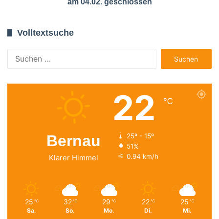
am 04.02. geschlossen
Volltextsuche
Suchen
nach:
22
℃
Bernau
25º - 15º
51%
0.94 km/h
Klarer Himmel
25
32
29
22
25
℃
℃
℃
℃
℃
Sa.
So.
Mo.
Di.
Mi.