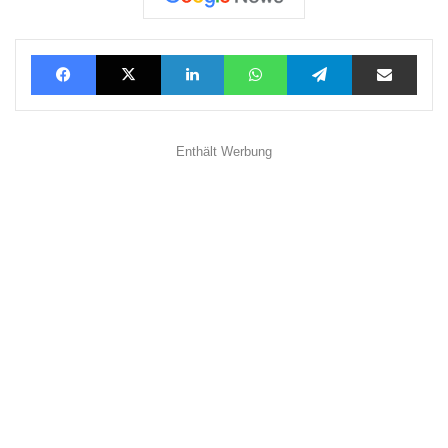
Facebook
X
LinkedIn
WhatsApp
Telegram
Teilen via E-Mail
Enthält Werbung