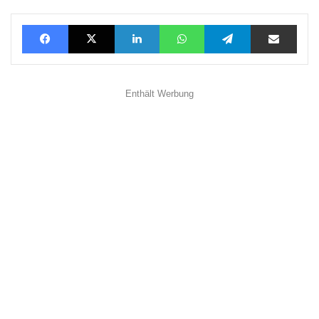
Facebook
X
LinkedIn
WhatsApp
Telegram
Teilen via E-Mail
Enthält Werbung