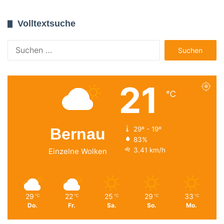
Volltextsuche
Suchen
nach:
21
℃
Bernau
29º - 19º
83%
3.41 km/h
Einzelne Wolken
29
22
25
29
33
℃
℃
℃
℃
℃
Do.
Fr.
Sa.
So.
Mo.