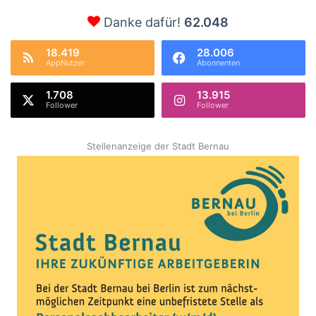
Danke dafür!
62.048
18.419
28.006
AppNutzer
Abonnenten
1.708
13.915
Follower
Follower
Stellenanzeige der Stadt Bernau