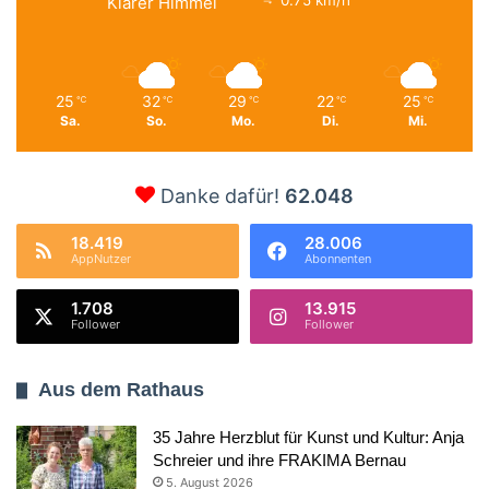
0.75 km/h
Klarer Himmel
25
32
29
22
25
℃
℃
℃
℃
℃
Sa.
So.
Mo.
Di.
Mi.
Danke dafür!
62.048
18.419
28.006
AppNutzer
Abonnenten
1.708
13.915
Follower
Follower
Aus dem Rathaus
35 Jahre Herzblut für Kunst und Kultur: Anja
Schreier und ihre FRAKIMA Bernau
5. August 2026