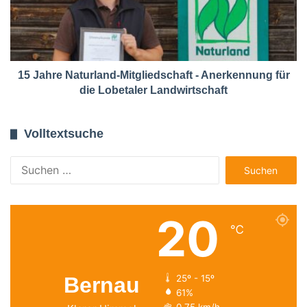
15 Jahre Naturland-Mitgliedschaft - Anerkennung für
die Lobetaler Landwirtschaft
Volltextsuche
Suchen
nach:
20
℃
Bernau
25º - 15º
61%